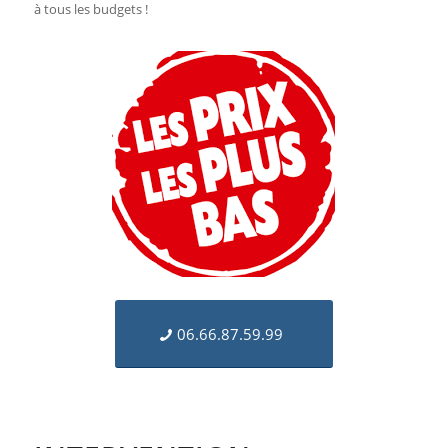
à tous les budgets !
06.66.87.59.99