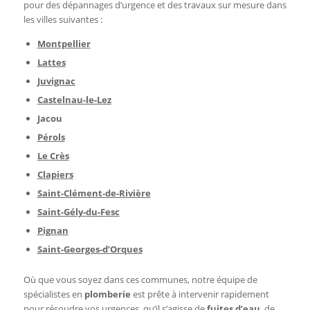
pour des dépannages d’urgence et des travaux sur mesure dans
les villes suivantes :
Montpellier
Lattes
Juvignac
Castelnau-le-Lez
Jacou
Pérols
Le Crès
Clapiers
Saint-Clément-de-Rivière
Saint-Gély-du-Fesc
Pignan
Saint-Georges-d’Orques
Où que vous soyez dans ces communes, notre équipe de
spécialistes en
plomberie
est prête à intervenir rapidement
pour résoudre vos urgences, qu’il s’agisse de
fuites d’eau
, de