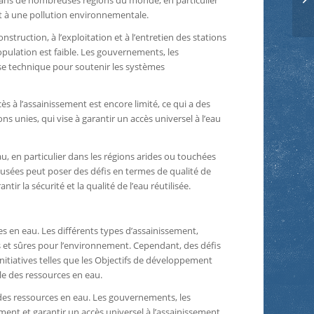
 Dans de nombreuses régions du monde, en particulier
et à une pollution environnementale.
struction, à l’exploitation et à l’entretien des stations
opulation est faible. Les gouvernements, les
ise technique pour soutenir les systèmes
ès à l’assainissement est encore limité, ce qui a des
s unies, qui vise à garantir un accès universel à l’eau
au, en particulier dans les régions arides ou touchées
 usées peut poser des défis en termes de qualité de
r la sécurité et la qualité de l’eau réutilisée.
es en eau. Les différents types d’assainissement,
es et sûres pour l’environnement. Cependant, des défis
itiatives telles que les Objectifs de développement
le des ressources en eau.
n des ressources en eau. Les gouvernements, les
ement et garantir un accès universel à l’assainissement