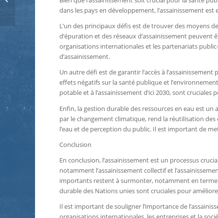
Bien que l’assainissement soit crucial pour la santé p
plomberie
dans les pays en développement, l’assainissement est e
L’un des principaux défis est de trouver des moyens de f
d’épuration et des réseaux d’assainissement peuvent êtr
organisations internationales et les partenariats publ
d’assainissement.
Un autre défi est de garantir l’accès à l’assainissement 
effets négatifs sur la santé publique et l’environnement
potable et à l’assainissement d’ici 2030, sont cruciales 
Enfin, la gestion durable des ressources en eau est un a
par le changement climatique, rend la réutilisation des
l’eau et de perception du public. Il est important de met
Conclusion
En conclusion, l’assainissement est un processus crucia
notamment l’assainissement collectif et l’assainissemen
importants restent à surmonter, notamment en termes d
durable des Nations unies sont cruciales pour améliorer
Il est important de souligner l’importance de l’assaini
organisations internationales, les entreprises et la soc