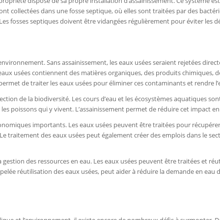
opriété dispose de sa propre installation d’assainissement. Ce système est ut
ont collectées dans une fosse septique, où elles sont traitées par des bacté
 Les fosses septiques doivent être vidangées régulièrement pour éviter les
l’environnement. Sans assainissement, les eaux usées seraient rejetées direct
 eaux usées contiennent des matières organiques, des produits chimiques, de
permet de traiter les eaux usées pour éliminer ces contaminants et rendre l
tion de la biodiversité. Les cours d’eau et les écosystèmes aquatiques sont
t les poissons qui y vivent. L’assainissement permet de réduire cet impact en
onomiques importants. Les eaux usées peuvent être traitées pour récupérer 
 Le traitement des eaux usées peut également créer des emplois dans le sect
estion des ressources en eau. Les eaux usées peuvent être traitées et réutilis
lée réutilisation des eaux usées, peut aider à réduire la demande en eau d