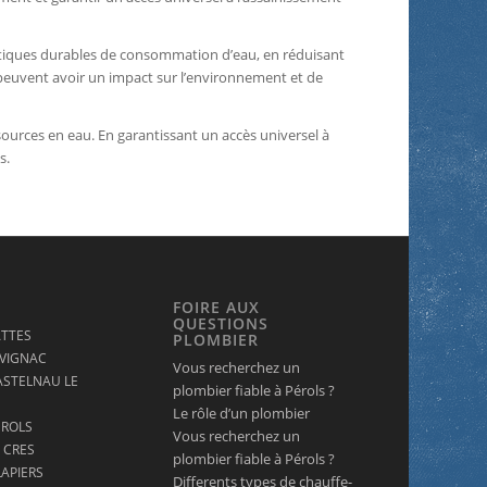
tiques durables de consommation d’eau, en réduisant
s peuvent avoir un impact sur l’environnement et de
ources en eau. En garantissant un accès universel à
s.
FOIRE AUX
QUESTIONS
ATTES
PLOMBIER
UVIGNAC
Vous recherchez un
ASTELNAU LE
plombier fiable à Pérols ?
Le rôle d’un plombier
EROLS
Vous recherchez un
 CRES
plombier fiable à Pérols ?
APIERS
Differents types de chauffe-