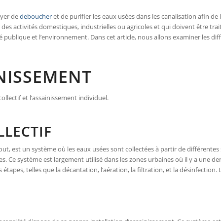
oyer de
deboucher
et de purifier les eaux usées dans les canalisation afin d
des activités domestiques, industrielles ou agricoles et qui doivent être tra
é publique et l’environnement. Dans cet article, nous allons examiner les di
INISSEMENT
ollectif et l’assainissement individuel.
LLECTIF
out, est un système où les eaux usées sont collectées à partir de différentes 
es. Ce système est largement utilisé dans les zones urbaines où il y a une d
tapes, telles que la décantation, l’aération, la filtration, et la désinfection