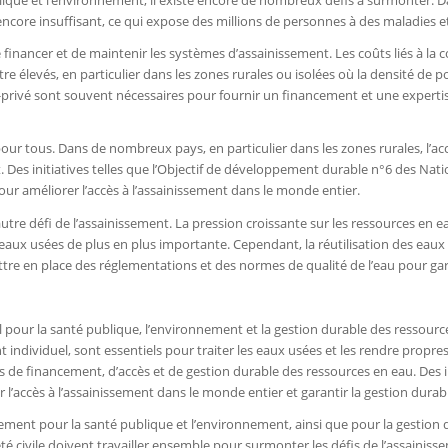
ublique et l’environnement, il existe encore de nombreux défis à surmonter.
ncore insuffisant, ce qui expose des millions de personnes à des maladies 
inancer et de maintenir les systèmes d’assainissement. Les coûts liés à la con
e élevés, en particulier dans les zones rurales ou isolées où la densité de p
ic-privé sont souvent nécessaires pour fournir un financement et une expert
pour tous. Dans de nombreux pays, en particulier dans les zones rurales, l’acc
. Des initiatives telles que l’Objectif de développement durable n°6 des Nation
pour améliorer l’accès à l’assainissement dans le monde entier.
utre défi de l’assainissement. La pression croissante sur les ressources en e
 eaux usées de plus en plus importante. Cependant, la réutilisation des eaux
tre en place des réglementations et des normes de qualité de l’eau pour garanti
l pour la santé publique, l’environnement et la gestion durable des ressourc
t individuel, sont essentiels pour traiter les eaux usées et les rendre propr
e financement, d’accès et de gestion durable des ressources en eau. Des in
 l’accès à l’assainissement dans le monde entier et garantir la gestion durab
ssement pour la santé publique et l’environnement, ainsi que pour la gestio
iété civile doivent travailler ensemble pour surmonter les défis de l’assainiss