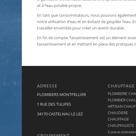
et à l’eau potable propre.
En tant que consommateurs, nous pouvons également c
notre utilisation d’eau et en évitant de gaspiller l’ea
travailler ensemble pour créer un avenir durable.
En fin de compte, l’assainissement est un élément esse
l’assainissement et en mettant en place des pratiques 
ADRESSE
CHAUFFAGE 
PLOMBERIE CHA
PLOMBIERS MONTPELLIER
PLOMBIER CHAU
1 RUE DES TULIPES
ARTISAN CHAUF
CHAUDIERE
34170 CASTELNAU LE LEZ
CHAUFFAGE
CHAUFFAGISTE
Contrat entretie
GROUPEMENT