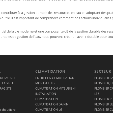
ontribuer à la gestion durable des ressources en eau en adoptant des pra
u. En outre, il est important de comprendre comment nos actions individuelle
ntiel de la vie moderne et une composante clé de la gestion durable des ress
durables de gestion de l’eau, nous pouvons créer un avenir durable pour tou
:
CLIMATISATION :
SECTEUR
UFFAGISTE
ENTRETIEN CLIMATISATION
PLOMBIER L
FFAGISTE
MONTPELLIER
PLOMBIER J
FAGISTE
CLIMATISATION MITSUBISHI
PLOMBIER C
INSTALLATION
LEZ
CLIMATISATION
PLOMBIER P
CLIMATISATION DAIKIN
PLOMBIER LE
n chaudiere
CLIMATISATION LG
PLOMBIER CL